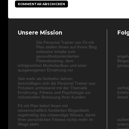
Unsere Mission
Fol
Die Personal Trainer von Fit mit
Plan stellen Ihnen auf Ihrem Blog
exklusive Inhalte zum
gesundheitsorientierten
angeht
Fitnesstraining, dem
Blogar
erfolgreichen Muskelaufbau und einer
genaue
ausgewogenen Ernährung vor.
Seit mehr als fünfzehn Jahren
beschäftigen sich die Personal Trainer aus
Potsdam umfassend mit der Thematik
verfol
Ernährung, Fitness und Psychologie zur
Erfahr
individuellen Betreuung Ihrer Kunden.
Arbeit
Fit mit Plan liefert Ihnen mit
wissenschaftlich fundierten Blogartikeln
regelmäßig das notwendige Wissen, damit
Ihrer persönlichen Fitness nichts mehr im
außerd
Wege steht.
unters
korrek