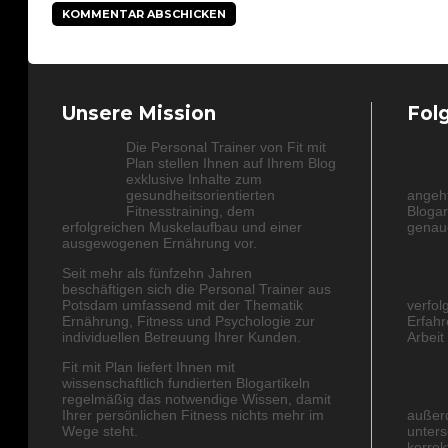
Unsere Mission
Fol
Die Personal Trainer von Fit mit
Plan stellen Ihnen auf Ihrem Blog
exklusive Inhalte zum
gesundheitsorientierten
angeht
Fitnesstraining, dem
Blogar
erfolgreichen Muskelaufbau und einer
genaue
ausgewogenen Ernährung vor.
Seit mehr als fünfzehn Jahren
beschäftigen sich die Personal Trainer aus
Potsdam umfassend mit der Thematik
verfol
Ernährung, Fitness und Psychologie zur
Erfahr
individuellen Betreuung Ihrer Kunden.
Arbeit
Fit mit Plan liefert Ihnen mit
wissenschaftlich fundierten Blogartikeln
regelmäßig das notwendige Wissen, damit
Ihrer persönlichen Fitness nichts mehr im
außerd
Wege steht.
unters
korrek