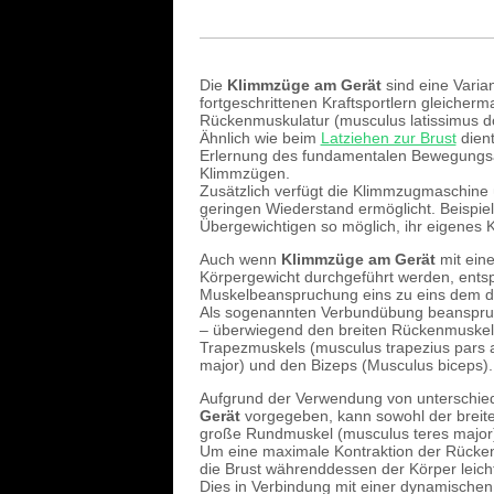
Die
Klimmzüge am Gerät
sind eine Varia
fortgeschrittenen Kraftsportlern gleicherm
Rückenmuskulatur (musculus latissimus do
Ähnlich wie beim
Latziehen zur Brust
dient
Erlernung des fundamentalen Bewegungsab
Klimmzügen.
Zusätzlich verfügt die Klimmzugmaschine 
geringen Wiederstand ermöglicht. Beispie
Übergewichtigen so möglich, ihr eigenes K
Auch wenn
Klimmzüge am Gerät
mit ein
Körpergewicht durchgeführt werden, ents
Muskelbeanspruchung eins zu eins dem d
Als sogenannten Verbundübung beanspruc
– überwiegend den breiten Rückenmuskel (
Trapezmuskels (musculus trapezius pars 
major) und den Bizeps (Musculus biceps).
Aufgrund der Verwendung von unterschiedl
Gerät
vorgegeben, kann sowohl der breite
große Rundmuskel (musculus teres major) v
Um eine maximale Kontraktion der Rückenm
die Brust währenddessen der Körper leicht
Dies in Verbindung mit einer dynamischen