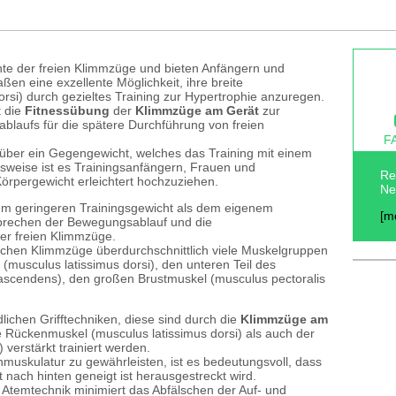
nte der freien Klimmzüge und bieten Anfängern und
aßen eine exzellente Möglichkeit, ihre breite
rsi) durch gezieltes Training zur Hypertrophie anzuregen.
 die
Fitnessübung
der
Klimmzüge am Gerät
zur
laufs für die spätere Durchführung von freien
F
über ein Gegengewicht, welches das Training mit einem
lsweise ist es Trainingsanfängern, Frauen und
Re
örpergewicht erleichtert hochzuziehen.
Ne
em geringeren Trainingsgewicht als dem eigenem
[m
prechen der Bewegungsablauf und die
er freien Klimmzüge.
hen Klimmzüge überdurchschnittlich viele Muskelgruppen
musculus latissimus dorsi), den unteren Teil des
ascendens), den großen Brustmuskel (musculus pectoralis
ichen Grifftechniken, diese sind durch die
Klimmzüge am
 Rückenmuskel (musculus latissimus dorsi) als auch der
erstärkt trainiert werden.
uskulatur zu gewährleisten, ist es bedeutungsvoll, dass
 nach hinten geneigt ist herausgestreckt wird.
 Atemtechnik minimiert das Abfälschen der Auf- und