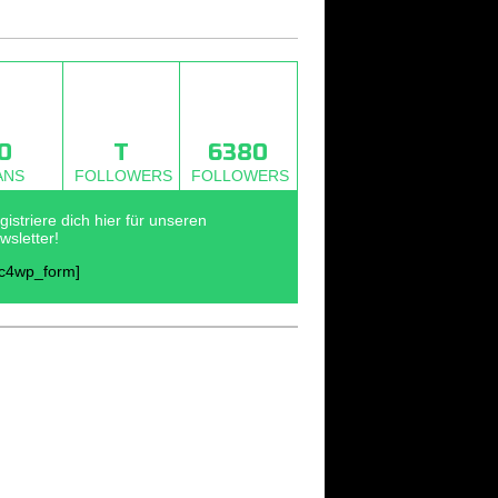
0
T
6380
ANS
FOLLOWERS
FOLLOWERS
gistriere dich hier für unseren
wsletter!
c4wp_form]