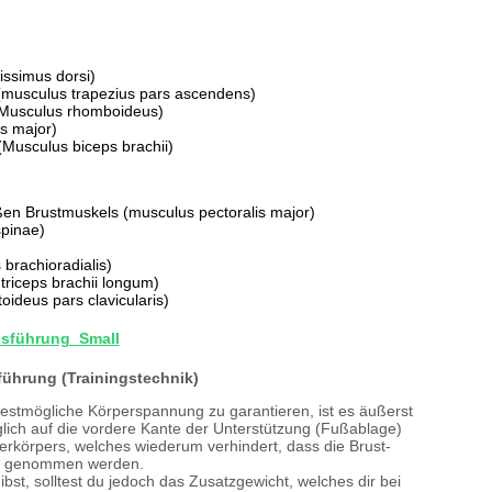
issimus dorsi)
musculus trapezius pars ascendens)
(Musculus rhomboideus)
s major)
(Musculus biceps brachii)
en Brustmuskels (musculus pectoralis major)
spinae)
rachioradialis)
triceps brachii longum)
oideus pars clavicularis)
führung (Trainingstechnik)
bestmögliche Körperspannung zu garantieren, ist es äußerst
glich auf die vordere Kante der Unterstützung (Fußablage)
erkörpers, welches wiederum verhindert, dass die Brust-
fe genommen werden.
bst, solltest du jedoch das Zusatzgewicht, welches dir bei