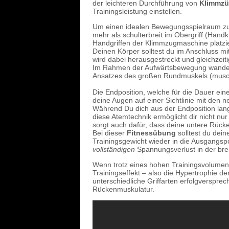
der leichteren Durchführung von
Klimmzü
Trainingsleistung einstellen.
Um einen idealen Bewegungsspielraum zu 
mehr als schulterbreit im Obergriff (Han
Handgriffen der Klimmzugmaschine platzi
Deinen Körper solltest du im Anschluss mi
wird dabei herausgestreckt und gleichzeiti
Im Rahmen der Aufwärtsbewegung wander
Ansatzes des großen Rundmuskels (muscu
Die Endposition, welche für die Dauer eine
deine Augen auf einer Sichtlinie mit den n
Während Du dich aus der Endposition lang
diese Atemtechnik ermöglicht dir nicht nur
sorgt auch dafür, dass deine untere Rücken
Bei dieser
Fitnessübung
solltest du dein
Trainingsgewicht wieder in die Ausgangsp
vollständigen
Spannungsverlust in der bre
Wenn trotz eines hohen Trainingsvolumen
Trainingseffekt – also die Hypertrophie de
unterschiedliche Griffarten erfolgverspre
Rückenmuskulatur.