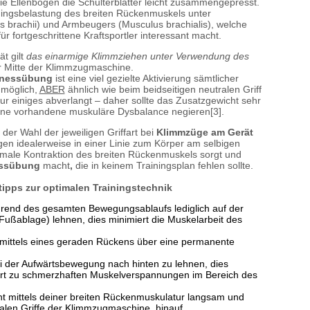
ie Ellenbogen die Schulterblätter leicht zusammengepresst.
ningsbelastung des breiten Rückenmuskels unter
 brachii) und Armbeugers (Musculus brachialis), welche
ür fortgeschrittene Kraftsportler interessant macht.
t gilt
das einarmige Klimmziehen unter Verwendung des
der Mitte der Klimmzugmaschine.
tnessübung
ist eine viel gezielte Aktivierung sämtlicher
 möglich,
ABER
ähnlich wie beim beidseitigen neutralen Griff
r einiges abverlangt – daher sollte das Zusatzgewicht sehr
eine vorhandene muskuläre Dysbalance negieren[3].
der Wahl der jeweiligen Griffart bei
Klimmzüge am Gerät
gen idealerweise in einer Linie zum Körper am selbigen
imale Kontraktion des breiten Rückenmuskels sorgt und
essübung
macht
,
die in keinem Trainingsplan fehlen sollte.
ipps zur optimalen Trainingstechnik
hrend des gesamten Bewegungsablaufs lediglich auf der
Fußablage) lehnen, dies minimiert die Muskelarbeit des
r mittels eines geraden Rückens über eine permanente
i der Aufwärtsbewegung nach hinten zu lehnen, dies
ührt zu schmerzhaften Muskelverspannungen im Bereich des
ht mittels deiner breiten Rückenmuskulatur langsam und
tralen Griffe der Klimmzugmaschine, hinauf