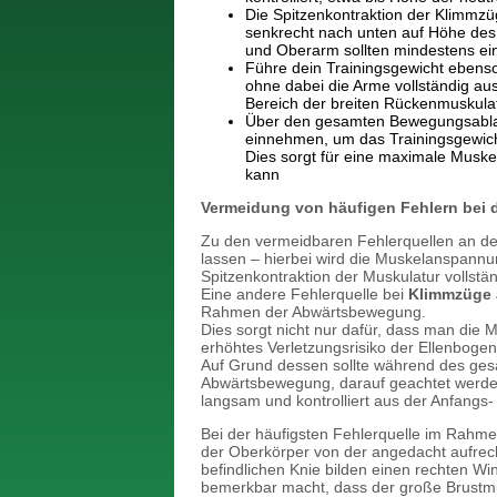
Die Spitzenkontraktion der Klimmzü
senkrecht nach unten auf Höhe des
und Oberarm sollten mindestens ein
Führe dein Trainingsgewicht ebenso 
ohne dabei die Arme vollständig au
Bereich der breiten Rückenmuskulatu
Über den gesamten Bewegungsablauf
einnehmen, um das Trainingsgewicht
Dies sorgt für eine maximale Muske
kann
Vermeidung von häufigen Fehlern bei 
Zu den vermeidbaren Fehlerquellen an d
lassen – hierbei wird die Muskelanspannun
Spitzenkontraktion der Muskulatur vollstän
Eine andere Fehlerquelle bei
Klimmzüge 
Rahmen der Abwärtsbewegung.
Dies sorgt nicht nur dafür, dass man die 
erhöhtes Verletzungsrisiko der Ellenbogen
Auf Grund dessen sollte während des ges
Abwärtsbewegung, darauf geachtet werden
langsam und kontrolliert aus der Anfangs-
Bei der häufigsten Fehlerquelle im Rahme
der Oberkörper von der angedacht aufrec
befindlichen Knie bilden einen rechten Win
bemerkbar macht, dass der große Brustmus