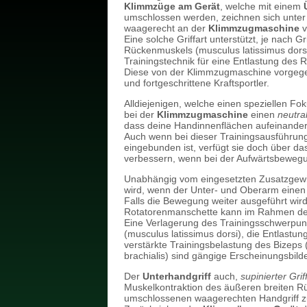
Klimmzüge am Gerät
, welche mit einem
umschlossen werden, zeichnen sich unter
waagerecht an der
Klimmzugmaschine
v
Eine solche Griffart unterstützt, je nach Gr
Rückenmuskels (musculus latissimus dorsi)
Trainingstechnik für eine Entlastung des 
Diese von der Klimmzugmaschine vorgegeb
und fortgeschrittene Kraftsportler.
Alldiejenigen, welche einen speziellen Fo
bei der
Klimmzugmaschine
einen
neutral
dass deine Handinnenflächen aufeinander
Auch wenn bei dieser Trainingsausführun
eingebunden ist, verfügt sie doch über das
verbessern, wenn bei der Aufwärtsbewegu
Unabhängig vom eingesetzten Zusatzgewich
wird, wenn der Unter- und Oberarm einen 
Falls die Bewegung weiter ausgeführt wird,
Rotatorenmanschette kann im Rahmen der
Eine Verlagerung des Trainingsschwerpu
(musculus latissimus dorsi), die Entlast
verstärkte Trainingsbelastung des Bizeps
brachialis) sind gängige Erscheinungsbilder
Der
Unterhandgriff
auch,
supinierter Grif
Muskelkontraktion des äußeren breiten R
umschlossenen waagerechten Handgriff z