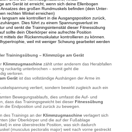
ge am Gerät ist erreicht, wenn sich deine Ellenbogen
 Ansatzes des großen Rundmuskels befinden (dein Unter-
en rechten Winkel erreichen)
langsam wie kontrolliert in die Ausgangsposition zurück,
szuhängen. Dies führt zu einem Spannungsverlust im
r und senkt die Trainingsintensität dieser Fitnessübung
 sollte dein Oberkörper eine aufrechte Position
 mittels der Rückenmuskulatur kontrollieren zu können.
lhypertrophie, weil mit weniger Schwung gearbeitet werden
der Trainingsübung – Klimmzüge am Gerät
er
Klimmzugmaschine
zählt unter anderem das Herabfallen
g ruckartig unterbrochen – somit geht die
dig verloren.
am Gerät
ist das vollständige Aushängen der Arme im
Muskelspannung verliert, sondern bewirkt zugleich auch ein
.
amten Bewegungsablaufs, dies umfasst die Auf- und
, dass das Trainingsgewicht bei dieser
Fitnessübung
 in die Endposition und zurück zu bewegen.
n des Trainings an der
Klimmzugmaschine
verlagert sich
hten (der Oberkörper und die auf der Fußablage
kel) in eine überstreckte Position, was sich dadurch
kel (musculus pectoralis major) weit nach vorne gestreckt