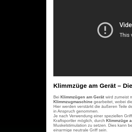
Klimmzüge am Gerät – Die 
Bei
Klimmzügen am Gerät
wird zumeist m
Klimmzugmaschine
gearbeitet, wobei d
Hier werden verstärkt die äußeren Teile d
in Anspruch genommen.
Je nach Verwendung einer speziellen Griff
Kraftsportler möglich, durch
Klimmzüge a
Muskelstimulation zu setzen. Dies kann be
einarmige neutrale Griff sein.