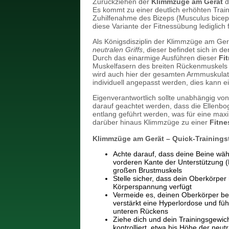
Zurückziehen der
Klimmzüge am Gerät
d
Es kommt zu einer deutlich erhöhten Trai
Zuhilfenahme des Bizeps (Musculus biceps
diese Variante der Fitnessübung lediglich f
Als Königsdisziplin der Klimmzüge am Gerä
neutralen Griffs
, dieser befindet sich in 
Durch das einarmige Ausführen dieser
Fi
Muskelfasern des breiten Rückenmuskels
wird auch hier der gesamten Armmuskulatu
individuell angepasst werden, dies kann 
Eigenverantwortlich sollte unabhängig von 
darauf geachtet werden, dass die Ellenbo
entlang geführt werden, was für eine max
darüber hinaus Klimmzüge zu einer
Fitn
Klimmzüge am Gerät – Quick-Trainingst
Achte darauf, dass deine Beine wä
vorderen Kante der Unterstützung (
großen Brustmuskels
Stelle sicher, dass dein Oberkörpe
Körperspannung verfügt
Vermeide es, deinen Oberkörper be
verstärkt eine Hyperlordose und f
unteren Rückens
Ziehe dich und dein Trainingsgewic
kontrolliert, etwa bis Höhe der neu