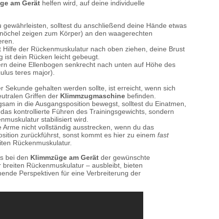
ge am Gerät
helfen wird, auf deine individuelle
gewährleisten, solltest du anschließend deine Hände etwas
dknöchel zeigen zum Körper) an den waagerechten
eren.
t Hilfe der Rückenmuskulatur nach oben ziehen, deine Brust
g ist dein Rücken leicht gebeugt.
n deine Ellenbogen senkrecht nach unten auf Höhe des
lus teres major).
r Sekunde gehalten werden sollte, ist erreicht, wenn sich
eutralen Griffen der
Klimmzugmaschine
befinden.
sam in die Ausgangsposition bewegst, solltest du Einatmen,
 das kontrollierte Führen des Trainingsgewichts, sondern
muskulatur stabilisiert wird.
e Arme nicht vollständig ausstrecken, wenn du das
osition zurückführst, sonst kommt es hier zu einem
fast
iten Rückenmuskulatur.
s bei den
Klimmzüge am Gerät
der gewünschte
r breiten Rückenmuskulatur – ausbleibt, bieten
chende Perspektiven für eine Verbreiterung der