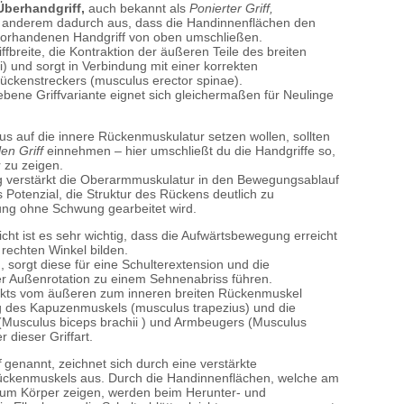
Überhandgriff,
auch bekannt als
Ponierter Griff,
 anderem dadurch aus, dass die Handinnenflächen den
orhandenen Handgriff von oben umschließen.
iffbreite, die Kontraktion der äußeren Teile des breiten
 und sorgt in Verbindung mit einer korrekten
Rückenstreckers (musculus erector spinae).
ene Griffvariante eignet sich gleichermaßen für Neulinge
kus auf die innere Rückenmuskulatur setzen wollen, sollten
en Griff
einnehmen – hier umschließt du die Handgriffe so,
 zu zeigen.
g verstärkt die Oberarmmuskulatur in den Bewegungsablauf
 Potenzial, die Struktur des Rückens deutlich zu
ng ohne Schwung gearbeitet wird.
t ist es sehr wichtig, dass die Aufwärtsbewegung erreicht
rechten Winkel bilden.
 sorgt diese für eine Schulterextension und die
 Außenrotation zu einem Sehnenabriss führen.
nkts vom äußeren zum inneren breiten Rückenmuskel
ung des Kapuzenmuskels (musculus trapezius) und die
 (Musculus biceps brachii ) und Armbeugers (Musculus
 dieser Griffart.
f
genannt, zeichnet sich durch eine verstärkte
ückenmuskels aus. Durch die Handinnenflächen, welche am
um Körper zeigen, werden beim Herunter- und