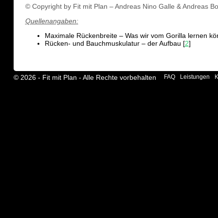
© Copyright by Fit mit Plan – Andreas Nino Galle & Andreas B
Quellenangaben
:
Maximale Rückenbreite – Was wir vom Gorilla lernen kö
Rücken- und Bauchmuskulatur – der Aufbau [
2
]
© 2026 ‐ Fit mit Plan - Alle Rechte vorbehalten
FAQ
Leistungen
K