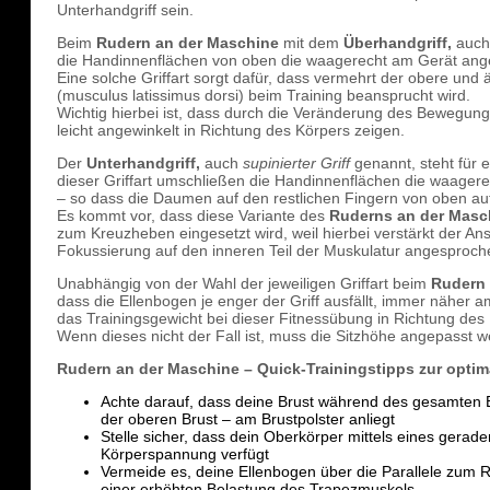
Unterhandgriff sein.
Beim
Rudern an der Maschine
mit dem
Überhandgriff,
auc
die Handinnenflächen von oben die waagerecht am Gerät ange
Eine solche Griffart sorgt dafür, dass vermehrt der obere und
(musculus latissimus dorsi) beim Training beansprucht wird.
Wichtig hierbei ist, dass durch die Veränderung des Bewegung
leicht angewinkelt in Richtung des Körpers zeigen.
Der
Unterhandgriff,
auch
supinierter Griff
genannt, steht für e
dieser Griffart umschließen die Handinnenflächen die waager
– so dass die Daumen auf den restlichen Fingern von oben auf
Es kommt vor, dass diese Variante des
Ruderns an der Masc
zum Kreuzheben eingesetzt wird, weil hierbei verstärkt der An
Fokussierung auf den inneren Teil der Muskulatur angesproch
Unabhängig von der Wahl der jeweiligen Griffart beim
Rudern 
dass die Ellenbogen je enger der Griff ausfällt, immer näher
das Trainingsgewicht bei dieser Fitnessübung in Richtung des 
Wenn dieses nicht der Fall ist, muss die Sitzhöhe angepasst w
Rudern an der Maschine – Quick-Trainingstipps zur optim
Achte darauf, dass deine Brust während des gesamten 
der oberen Brust – am Brustpolster anliegt
Stelle sicher, dass dein Oberkörper mittels eines gera
Körperspannung verfügt
Vermeide es, deine Ellenbogen über die Parallele zum 
einer erhöhten Belastung des Trapezmuskels