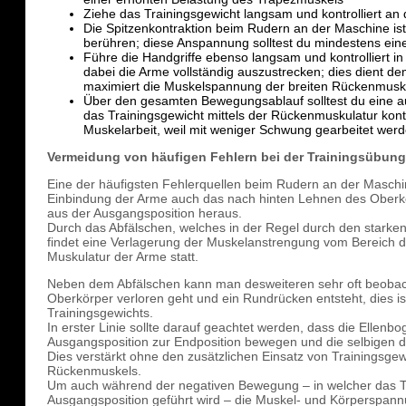
Ziehe das Trainingsgewicht langsam und kontrolliert an
Die Spitzenkontraktion beim Rudern an der Maschine ist e
berühren; diese Anspannung solltest du mindestens ein
Führe die Handgriffe ebenso langsam und kontrolliert i
dabei die Arme vollständig auszustrecken; dies dient d
maximiert die Muskelspannung der breiten Rückenmusk
Über den gesamten Bewegungsablauf solltest du eine au
das Trainingsgewicht mittels der Rückenmuskulatur kontr
Muskelarbeit, weil mit weniger Schwung gearbeitet wer
Vermeidung von häufigen Fehlern bei der Trainingsübung
Eine der häufigsten Fehlerquellen beim Rudern an der Maschin
Einbindung der Arme auch das nach hinten Lehnen des Ober
aus der Ausgangsposition heraus.
Durch das Abfälschen, welches in der Regel durch den starken
findet eine Verlagerung der Muskelanstrengung vom Bereich d
Muskulatur der Arme statt.
Neben dem Abfälschen kann man desweiteren sehr oft beobac
Oberkörper verloren geht und ein Rundrücken entsteht, dies is
Trainingsgewichts.
In erster Linie sollte darauf geachtet werden, dass die Ellenb
Ausgangsposition zur Endposition bewegen und die selbigen 
Dies verstärkt ohne den zusätzlichen Einsatz von Trainingsgewi
Rückenmuskels.
Um auch während der negativen Bewegung – in welcher das Tr
Ausgangsposition geführt wird – die Muskel- und Körperspannung