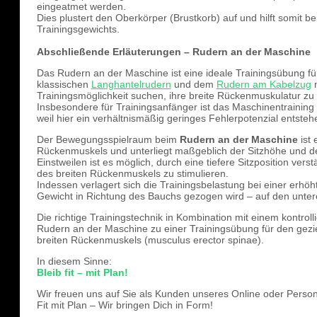
eingeatmet werden.
Dies plustert den Oberkörper (Brustkorb) auf und hilft somit be
Trainingsgewichts.
Abschließende Erläuterungen – Rudern an der Maschine
Das Rudern an der Maschine ist eine ideale Trainingsübung fü
klassischen
Langhantelrudern
und dem
Rudern am Kabelzug
n
Trainingsmöglichkeit suchen, ihre breite Rückenmuskulatur zu 
Insbesondere für Trainingsanfänger ist das Maschinentraining ei
weil hier ein verhältnismäßig geringes Fehlerpotenzial entsteh
Der Bewegungsspielraum beim
Rudern an der Maschine
ist 
Rückenmuskels und unterliegt maßgeblich der Sitzhöhe und de
Einstweilen ist es möglich, durch eine tiefere Sitzposition ver
des breiten Rückenmuskels zu stimulieren.
Indessen verlagert sich die Trainingsbelastung bei einer erhöh
Gewicht in Richtung des Bauchs gezogen wird – auf den unter
Die richtige Trainingstechnik in Kombination mit einem kontrol
Rudern an der Maschine zu einer Trainingsübung für den gezi
breiten Rückenmuskels (musculus erector spinae).
In diesem Sinne:
Bleib fit – mit Plan!
Wir freuen uns auf Sie als Kunden unseres Online oder Perso
Fit mit Plan – Wir bringen Dich in Form!