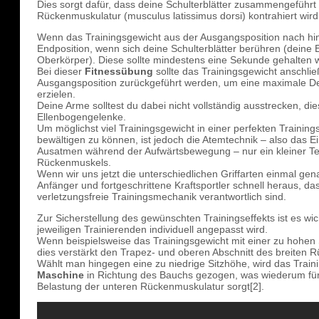
Dies sorgt dafür, dass deine Schulterblätter zusammengeführt
Rückenmuskulatur (musculus latissimus dorsi) kontrahiert wird[
Wenn das Trainingsgewicht aus der Ausgangsposition nach hint
Endposition, wenn sich deine Schulterblätter berühren (deine 
Oberkörper). Diese sollte mindestens eine Sekunde gehalten 
Bei dieser
Fitnessübung
sollte das Trainingsgewicht anschlie
Ausgangsposition zurückgeführt werden, um eine maximale D
erzielen.
Deine Arme solltest du dabei nicht vollständig ausstrecken, die
Ellenbogengelenke.
Um möglichst viel Trainingsgewicht in einer perfekten Trainin
bewältigen zu können, ist jedoch die Atemtechnik – also das 
Ausatmen während der Aufwärtsbewegung – nur ein kleiner Tei
Rückenmuskels.
Wenn wir uns jetzt die unterschiedlichen Griffarten einmal gena
Anfänger und fortgeschrittene Kraftsportler schnell heraus, da
verletzungsfreie Trainingsmechanik verantwortlich sind.
Zur Sicherstellung des gewünschten Trainingseffekts ist es wic
jeweiligen Trainierenden individuell angepasst wird.
Wenn beispielsweise das Trainingsgewicht mit einer zu hohen Si
dies verstärkt den Trapez- und oberen Abschnitt des breiten 
Wählt man hingegen eine zu niedrige Sitzhöhe, wird das Trai
Maschine
in Richtung des Bauchs gezogen, was wiederum für 
Belastung der unteren Rückenmuskulatur sorgt[2].