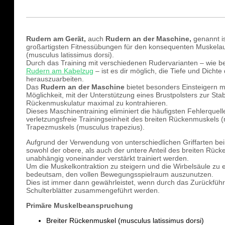
Rudern am Gerät,
auch
Rudern an der Maschine,
genannt i
großartigsten Fitnessübungen für den konsequenten Muskelau
(musculus latissimus dorsi).
Durch das Training mit verschiedenen Rudervarianten – wie 
Rudern am Kabelzug
– ist es dir möglich, die Tiefe und Dicht
herauszuarbeiten.
Das
Rudern an der Maschine
bietet besonders Einsteigern mi
Möglichkeit, mit der Unterstützung eines Brustpolsters zur Sta
Rückenmuskulatur maximal zu kontrahieren.
Dieses Maschinentraining eliminiert die häufigsten Fehlerquell
verletzungsfreie Trainingseinheit des breiten Rückenmuskels (
Trapezmuskels (musculus trapezius).
Aufgrund der Verwendung von unterschiedlichen Griffarten b
sowohl der obere, als auch der untere Anteil des breiten Rück
unabhängig voneinander verstärkt trainiert werden.
Um die Muskelkontraktion zu steigern und die Wirbelsäule zu en
bedeutsam, den vollen Bewegungsspielraum auszunutzen.
Dies ist immer dann gewährleistet, wenn durch das Zurückfüh
Schulterblätter zusammengeführt werden.
Primäre Muskelbeanspruchung
Breiter Rückenmuskel (musculus latissimus dorsi)