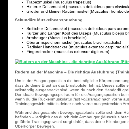
Trapezmuskel (musculus trapezius)
Hinterer Deltamuskel (musculus deltoideus pars clavicula
Großer und kleiner Rautenmuskel (Musculus rhomboide
Sekundäre Muskelbeanspruchung
Seitlicher Deltamuskel (musculus deltoideus pars acromi
Kurzer und Langer Kopf des Bizeps (Musculus biceps br
Armbeuger (Musculus brachialis)
Oberarmspeichenmuskel (musculus brachioradialis)
Radialer Handstrecker (musculus extensor carpi radialis
Fingerstrecker (musculus extensor digitorum)
Rudern an der Maschine – Die richtige Ausführung (Train
Um in der Ausgangsposition die bestmögliche Körperspannung z
dass du deine Brust an das Brustpolster lehnst. Dieses sollte s
vollständig ausgestreckt sind, wenn du nach den Handgriff grei
Der ideale Bewegungsspielraum für die Ausgangsposition bei
wenn du die Rückenmuskulatur
fast vollständig
nach vorne au
Trainingsgewicht mittels deiner nach vorne ausgestreckten A
Während des gesamten Bewegungsablaufs sollte sich dein Rück
befinden – lediglich das durch dein Armbeuger (Musculus bra
geführte Trainingsgewicht sorgt dafür, dass deine Ellenbogen 
Oberkörper bewegen.