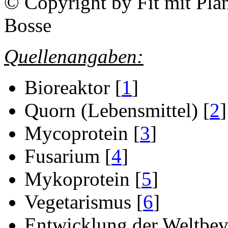
© Copyright by Fit mit Pla
Bosse
Quellenangaben:
Bioreaktor [
1
]
Quorn (Lebensmittel) [
2
]
Mycoprotein [
3
]
Fusarium [
4
]
Mykoprotein [
5
]
Vegetarismus [
6
]
Entwicklung der Weltbev