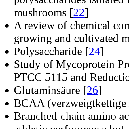
mushrooms [
22
]
A review of chemical com
growing and cultivated 
Polysaccharide [
24
]
Study of Mycoprotein P
PTCC 5115 and Reduction
Glutaminsäure [
26
]
BCAA (verzweigtkettige
Branched-chain amino ac
athletic performance but