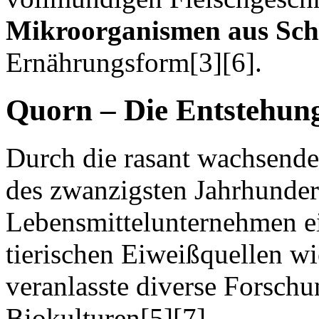
Mikroorganismen aus Sch
Ernährungsform[3][6].
Quorn – Die Entstehun
Durch die rasant wachsende
des zwanzigsten Jahrhunder
Lebensmittelunternehmen ei
tierischen Eiweißquellen w
veranlasste diverse Forsch
Biokulturen[5][7].