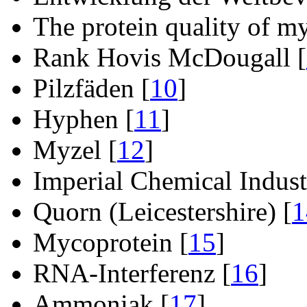
The protein quality of m
Rank Hovis McDougall [
Pilzfäden [
10
]
Hyphen [
11
]
Myzel [
12
]
Imperial Chemical Industr
Quorn (Leicestershire) [
1
Mycoprotein [
15
]
RNA-Interferenz [
16
]
Ammoniak [
17
]